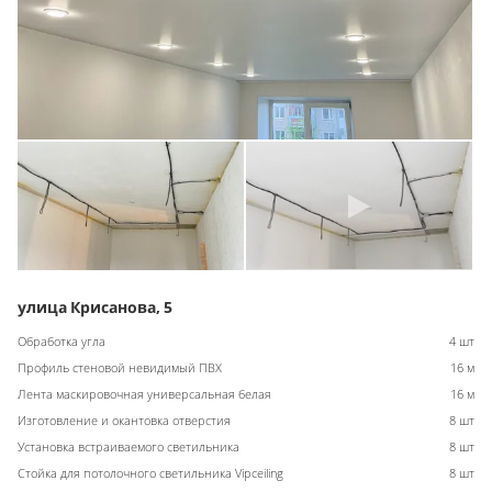
улица Крисанова, 5
Обработка угла
4 шт
Профиль стеновой невидимый ПВХ
16 м
Лента маскировочная универсальная белая
16 м
Изготовление и окантовка отверстия
8 шт
Установка встраиваемого светильника
8 шт
Стойка для потолочного светильника Vipceiling
8 шт