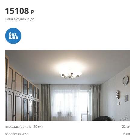
15108
Цена актуальна до
2
2
площадь (цена от 30 м
)
22 м
обработка угла
6 шт