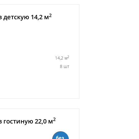
2
 детскую 14,2 м
2
14,2 м
8 шт
2
 гостиную 22,0 м