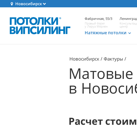
Новосибирск
Фабричная, 55/3
Ленинград
Правый берег
Консультац
у Леруа Мерлен
центр
Натяжные потолки
Новосибирск
Фактуры
Матовые 
в Новоси
Расчет стои