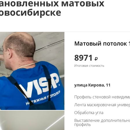
ановленных матовых
Новосибирске
Матовый потолок 
8971
Итоговая стоимость
улица Кирова, 11
Профиль стеновой невидим
Лента маскировочная униве
Обработка угла
Выставление дополнительно
профиль