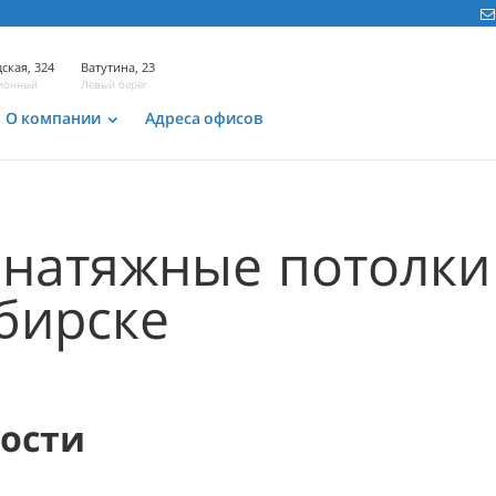
ская, 324
Ватутина, 23
ионный
Левый берег
О компании
Адреса офисов
натяжные потолки
бирске
мости