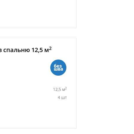
2
 спальню 12,5 м
2
12,5 м
4 шт