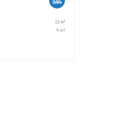
2
22 м
6 шт