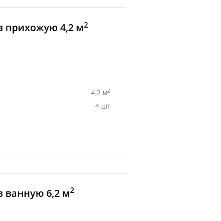
2
в прихожую 4,2 м
2
4,2 м
4 шт
2
 ванную 6,2 м