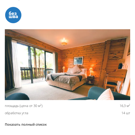
2
2
площадь (цена от 30 м
)
16,3 м
обработка угла
14 шт
Показать полный список