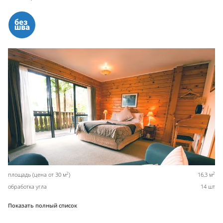
2
2
площадь (цена от 30 м
)
16,3 м
обработка угла
14 шт
Показать полный список