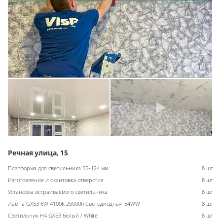
Речная улица, 15
Платформа для светильника 55-124 мм
8 шт
Изготовление и окантовка отверстия
8 шт
Установка встраиваемого светильника
8 шт
Лампа GX53 6W 4100К 25000h Светодиодная-54WW
8 шт
Светильник H4 GX53 белый / White
8 шт