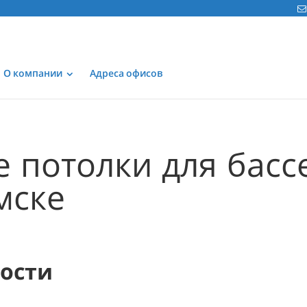
О компании
Адреса офисов
 потолки для басс
мске
мости