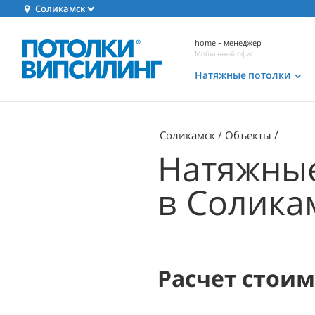
Соликамск
home - менеджер
Мобильный офис
Натяжные потолки
Соликамск
Объекты
Натяжные
в Солика
Расчет стои