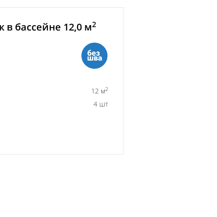
2
 в бассейне 12,0 м
2
12 м
4 шт