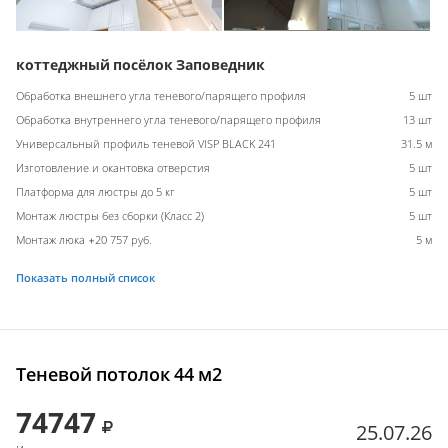
коттеджный посёлок Заповедник
Обработка внешнего угла теневого/парящего профиля
5 шт
Обработка внутреннего угла теневого/парящего профиля
13 шт
Универсальный профиль теневой VISP BLACK 241
31.5 м
Изготовление и окантовка отверстия
5 шт
Платформа для люстры до 5 кг
5 шт
Монтаж люстры без сборки (Класс 2)
5 шт
Монтаж люка +20 757 руб.
5 м
Показать полный список
Теневой потолок 44 м2
74747
25.07.26