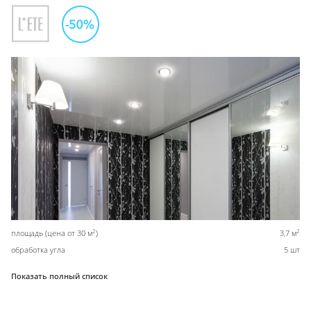
2
2
площадь (цена от 30 м
)
3,7 м
обработка угла
5 шт
Показать полный список