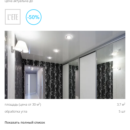
Цена актуальна до
2
2
площадь (цена от 30 м
)
3,7 м
обработка угла
5 шт
Показать полный список