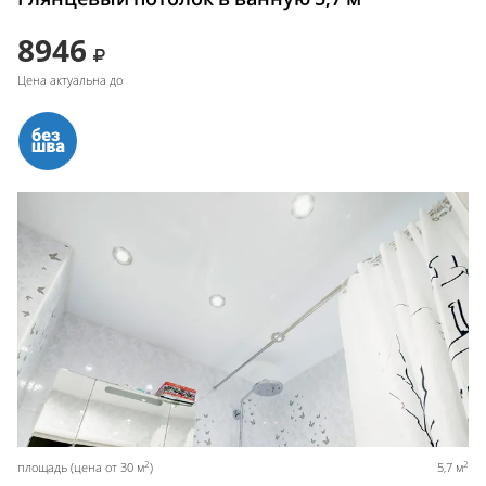
8946
Цена актуальна до
2
2
площадь (цена от 30 м
)
5,7 м