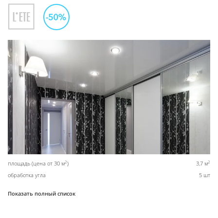
2
2
площадь (цена от 30 м
)
3,7 м
обработка угла
5 шт
Показать полный список