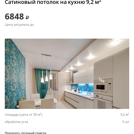
2
Сатиновый потолок на кухню 9,2 м
6848
Цена актуальна до
2
2
площадь (цена от 30 м
)
9,2 м
обработка угла
5 шт
Показать полный список