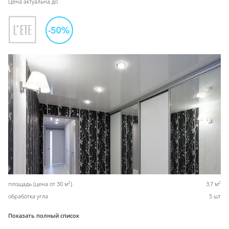
Цена актуальна до
2
2
площадь (цена от 30 м
)
3,7 м
обработка угла
5 шт
Показать полный список