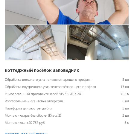
коттеджный посёлок Заповедник
Обработка внешнего угла теневого/парящего профиля
5 шт
Обработка внутреннего угла теневого/парящего профиля
13 шт
Универсальный профиль теневой VISP BLACK 241
31.5 м
Изготовление и окантовка отверстия
5 шт
Платформа для люстры до 5 кг
5 шт
Монтаж люстры без сборки (Класс 2)
5 шт
Монтаж люка +20 757 руб.
5 м
Показать полный список