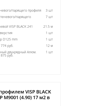
еневого/парящего профиля
3 шт
 теневого/парящего
7 шт
евой VISP BLACK 241
21.5 м
тверстия
1 шт
ор D125 mm
1 шт
774 руб.
12 м
ный двухрядный Алюм.
1 шт
875 руб.
 профилем VISP BLACK
 M9001 (4.90) 17 м2 в