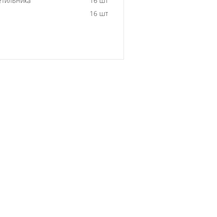
етильника
16 шт
16 шт