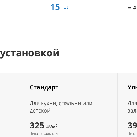
15
–
2
м
 установкой
Стандарт
Ул
Для кухни, спальни или
Для
детской
зал
325
3
2
/м
Цена актуальна до
Цена 