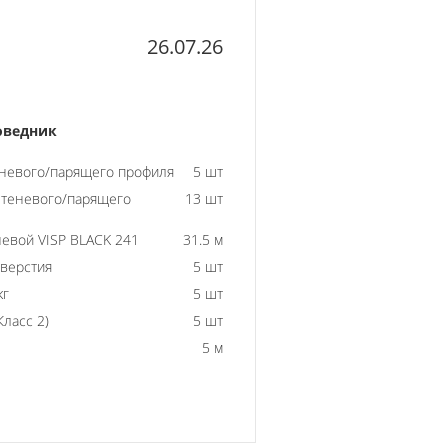
26.07.26
оведник
еневого/парящего профиля
5 шт
 теневого/парящего
13 шт
евой VISP BLACK 241
31.5 м
тверстия
5 шт
кг
5 шт
ласс 2)
5 шт
5 м