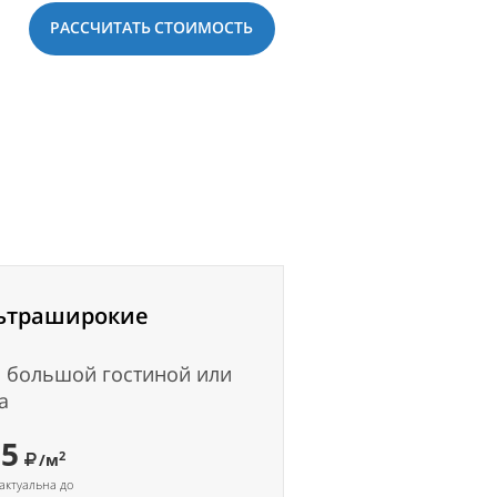
РАССЧИТАТЬ СТОИМОСТЬ
ьтраширокие
 большой гостиной или
а
95
2
/м
актуальна до