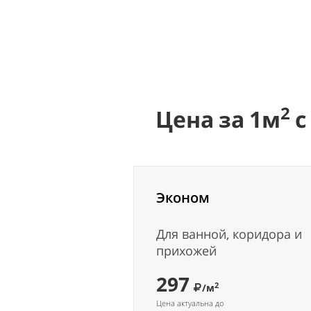
2
Цена за 1м
с
Эконом
Для ванной, коридора и
прихожей
297
2
/м
Цена актуальна до