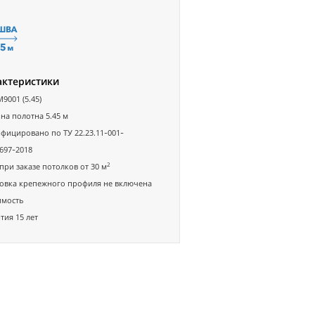
актеристики
M9001 (5.45)
а полотна 5.45 м
фицировано по ТУ 22.23.11-001-
697-2018
2
при заказе потолков от 30 м
овка крепежного профиля не включена
имость
тия 15 лет