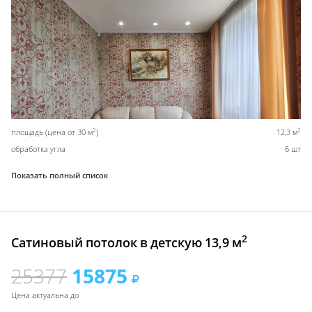
2
2
площадь (цена от 30 м
)
12,3 м
обработка угла
6 шт
Показать полный список
2
Сатиновый потолок в детскую 13,9 м
25377
15875
Цена актуальна до