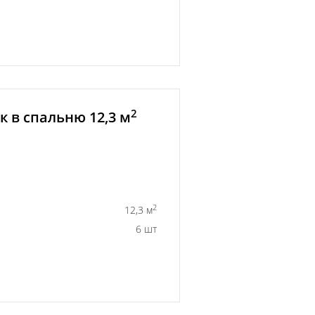
2
 в спальню 12,3 м
2
12,3 м
6 шт