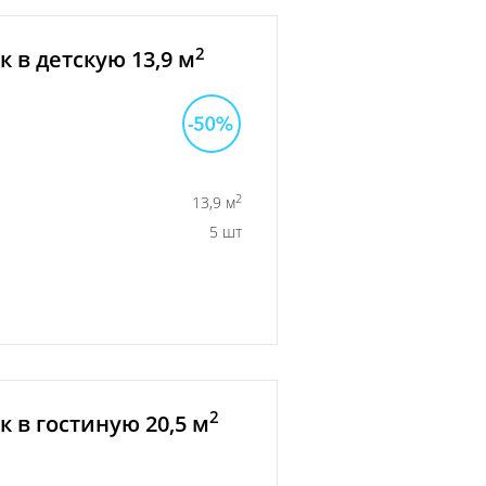
2
 в детскую 13,9 м
2
13,9 м
5 шт
2
 в гостиную 20,5 м