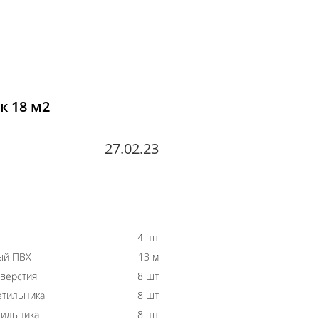
к 18 м2
27.02.23
4 шт
ый ПВХ
13 м
тверстия
8 шт
етильника
8 шт
тильника
8 шт