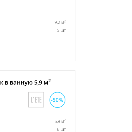
2
9,2 м
5 шт
2
 в ванную 5,9 м
2
5,9 м
6 шт