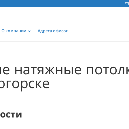
О компании
Адреса офисов
е натяжные потол
огорске
мости