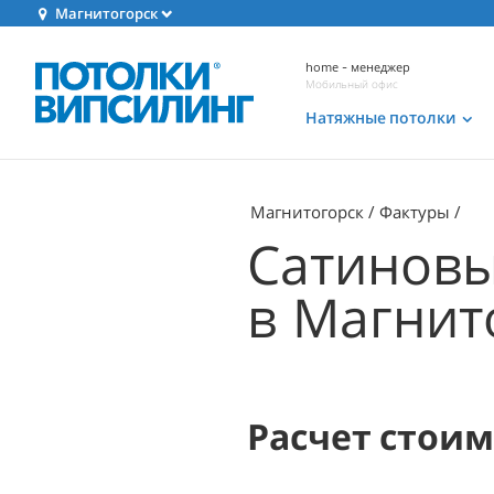
Магнитогорск
home - менеджер
Мобильный офис
Натяжные потолки
Магнитогорск
Фактуры
Сатиновы
в Магнит
Расчет стои