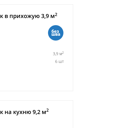
2
 в прихожую 3,9 м
2
3,9 м
6 шт
2
 на кухню 9,2 м