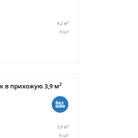
2
4,2 м
4 шт
2
 в прихожую 3,9 м
2
3,9 м
6 шт