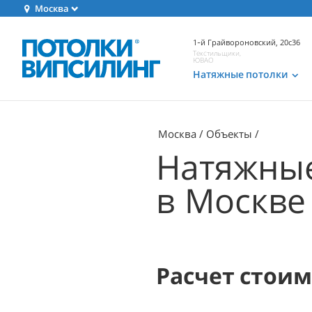
Москва
1-й Грайвороновский, 20с36
Текстильщики,
ЮВАО
Натяжные потолки
Москва
Объекты
Натяжные
в Москве
Расчет стои