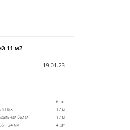
й 11 м2
19.01.23
6 шт
ый ПВХ
17 м
рсальная белая
17 м
55-124 мм
4 шт