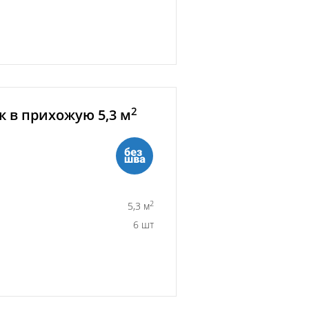
2
 в прихожую 5,3 м
2
5,3 м
6 шт