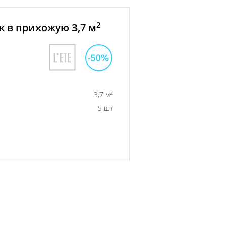
2
 в прихожую 3,7 м
2
3,7 м
5 шт