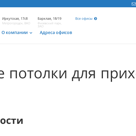
Иркутская, 17с8
Барклая, 18/19
Все офисы
Метрогородок, ВАО
Филевский парк,
ЗАО
О компании
Адреса офисов
 потолки для при
мости