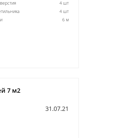
тверстия
4 шт
етильника
4 шт
ки
6 м
й 7 м2
31.07.21