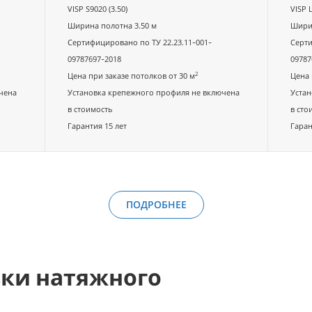
VISP S9020 (3.50)
VISP L
Ширина полотна 3.50 м
Ширин
Сертифицировано по ТУ 22.23.11-001-
Серти
09787697-2018
09787
2
Цена при заказе потолков от 30 м
Цена 
чена
Установка крепежного профиля не включена
Устан
в стоимость
в сто
Гарантия 15 лет
Гаран
ПОДРОБНЕЕ
вки натяжного