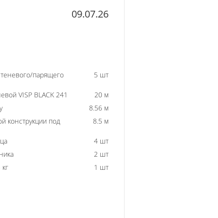
09.07.26
 теневого/парящего
5 шт
евой VISP BLACK 241
20 м
у
8.56 м
й конструкции под
8.5 м
ьца
4 шт
ника
2 шт
 кг
1 шт