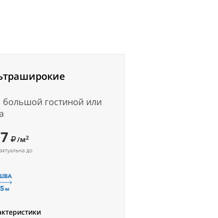
ьтраширокие
 большой гостиной или
а
37
2
/м
актуальна до
актеристики