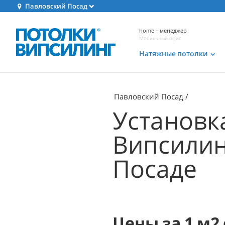
Павловский Посад
home - менеджер
Мобильный офис
Натяжные потолки
Павловский Посад
Установк
Випсилин
Посаде
Цены за 1 м2