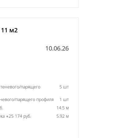
 11 м2
10.06.26
 теневого/парящего
5 шт
еневого/парящего профиля
1 шт
б.
14.5 м
ка +25 174 руб.
5.92 м