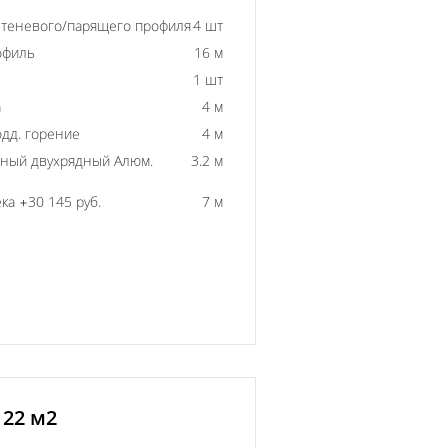
 теневого/парящего профиля
4 шт
офиль
16 м
1 шт
а
4 м
одд. горение
4 м
ный двухрядный Алюм.
3.2 м
ка +30 145 руб.
7 м
 22 м2