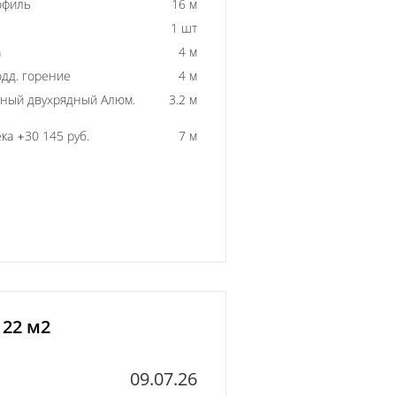
офиль
16 м
1 шт
а
4 м
одд. горение
4 м
ный двухрядный Алюм.
3.2 м
ка +30 145 руб.
7 м
 22 м2
09.07.26