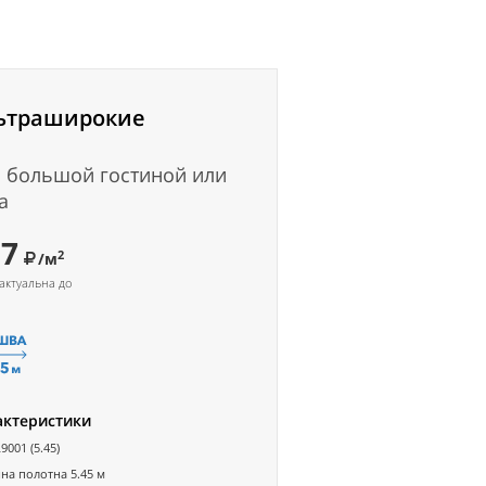
ьтраширокие
 большой гостиной или
а
37
2
/м
актуальна до
актеристики
9001 (5.45)
а полотна 5.45 м