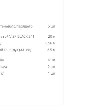
 теневого/парящего
5 шт
евой VISP BLACK 241
20 м
у
8.56 м
й конструкции под
8.5 м
ьца
4 шт
ника
2 шт
 кг
1 шт