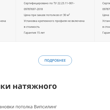
Сертифицировано по ТУ 22.23.11-001-
Серти
09787697-2018
09787
2
Цена при заказе потолков от 30 м
Цена 
чена
Установка крепежного профиля не включена
Устан
в стоимость
в сто
Гарантия 15 лет
Гаран
ПОДРОБНЕЕ
вки натяжного
ановки потолка Випсилинг