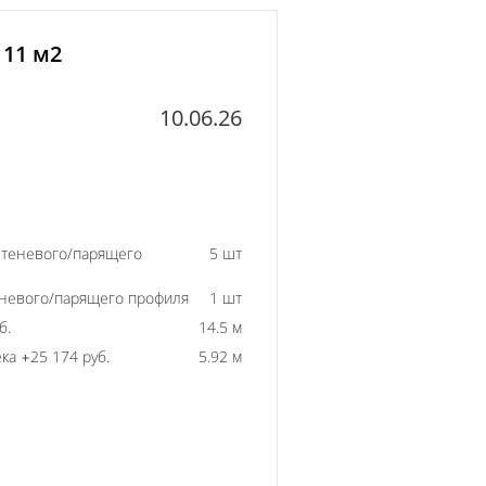
 11 м2
10.06.26
 теневого/парящего
5 шт
еневого/парящего профиля
1 шт
б.
14.5 м
ка +25 174 руб.
5.92 м