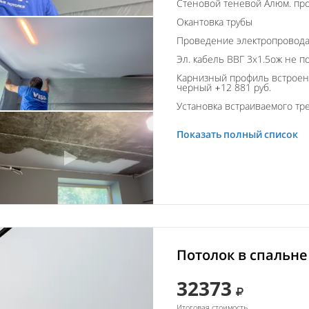
Стеновой теневой Алюм. пр
Окантовка трубы
Проведение электропровод
Эл. кабель ВВГ 3х1.5ож не п
Карнизный профиль встроен
черный +12 881 руб.
Установка встраиваемого тре
Показать полный список
Потолок в спальне
32373
Итоговая стоимость