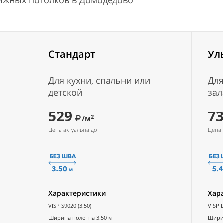
тяжных потолков в Домодедово
Стандарт
Ул
Для кухни, спальни или
Для
детской
зал
529
7
2
/м
Цена актуальна до
Цена 
Характеристики
Хар
VISP S9020 (3.50)
VISP L
Ширина полотна 3.50 м
Ширин