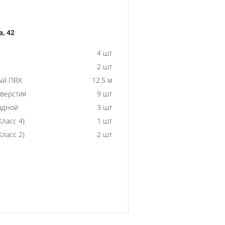
, 42
4 шт
2 шт
ый ПВХ
12.5 м
тверстия
9 шт
адной
3 шт
ласс 4)
1 шт
ласс 2)
2 шт