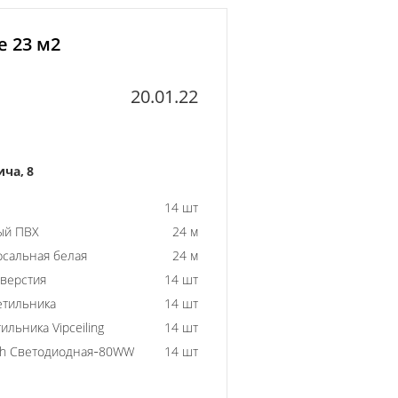
е 23 м2
20.01.22
ча, 8
14 шт
ый ПВХ
24 м
рсальная белая
24 м
тверстия
14 шт
етильника
14 шт
ильника Vipceiling
14 шт
0h Светодиодная-80WW
14 шт