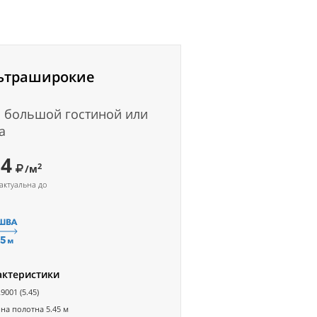
ьтраширокие
 большой гостиной или
а
54
2
/м
актуальна до
актеристики
9001 (5.45)
а полотна 5.45 м