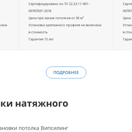
Сертифицировано по ТУ 22.23.11-001-
Серти
09787697-2018
09787
2
Цена при заказе потолков от 30 м
Цена 
чена
Установка крепежного профиля не включена
Устан
в стоимость
в сто
Гарантия 15 лет
Гаран
ПОДРОБНЕЕ
вки натяжного
ановки потолка Випсилинг