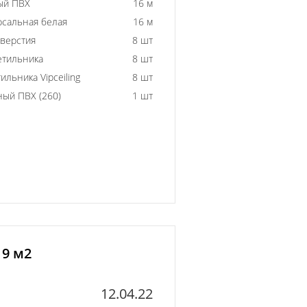
ый ПВХ
16 м
рсальная белая
16 м
тверстия
8 шт
етильника
8 шт
ильника Vipceiling
8 шт
ный ПВХ (260)
1 шт
 9 м2
12.04.22