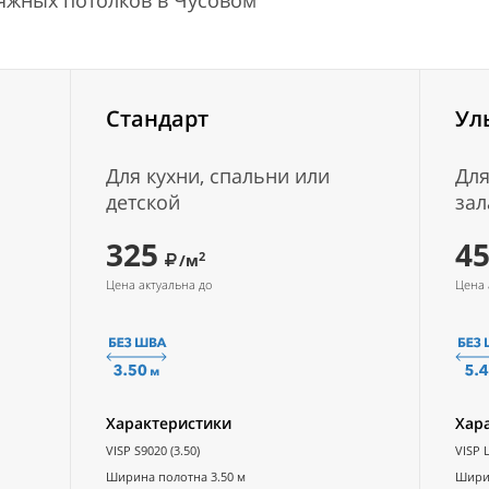
тяжных потолков в Чусовом
Стандарт
Ул
Для кухни, спальни или
Для
детской
зал
325
4
2
/м
Цена актуальна до
Цена 
Характеристики
Хар
VISP S9020 (3.50)
VISP L
Ширина полотна 3.50 м
Ширин