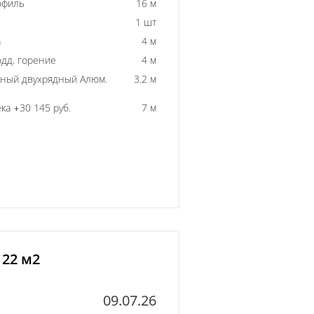
офиль
16 м
1 шт
а
4 м
одд. горение
4 м
ный двухрядный Алюм.
3.2 м
ка +30 145 руб.
7 м
 22 м2
09.07.26