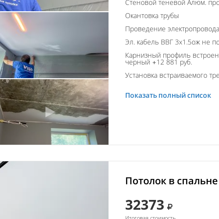
Стеновой теневой Алюм. пр
Окантовка трубы
Проведение электропровод
Эл. кабель ВВГ 3х1.5ож не п
Карнизный профиль встроен
черный +12 881 руб.
Установка встраиваемого тре
Показать полный список
Потолок в спальне
32373
Итоговая стоимость