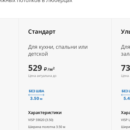
тяжных потолков в Люберцах
Стандарт
Ул
Для кухни, спальни или
Для
детской
зал
529
7
2
/м
Цена актуальна до
Цена 
Характеристики
Хар
VISP S9020 (3.50)
VISP L
Ширина полотна 3.50 м
Ширин