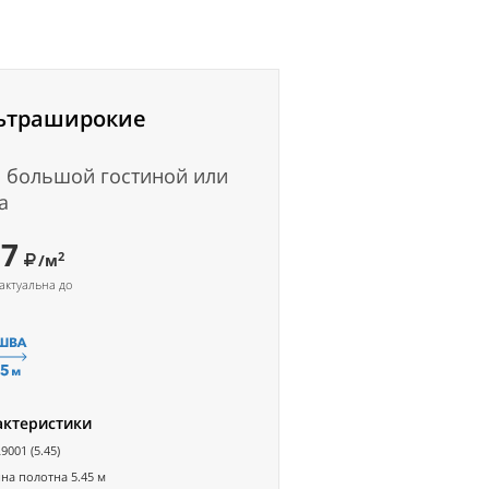
ьтраширокие
 большой гостиной или
а
37
2
/м
актуальна до
актеристики
9001 (5.45)
а полотна 5.45 м