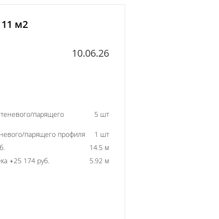
 11 м2
10.06.26
 теневого/парящего
5 шт
еневого/парящего профиля
1 шт
б.
14.5 м
ка +25 174 руб.
5.92 м