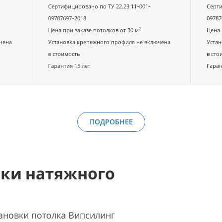
Сертифицировано по ТУ 22.23.11-001-
Серти
09787697-2018
09787
2
Цена при заказе потолков от 30 м
Цена 
чена
Установка крепежного профиля не включена
Устан
в стоимость
в сто
Гарантия 15 лет
Гаран
ПОДРОБНЕЕ
вки натяжного
ановки потолка Випсилинг