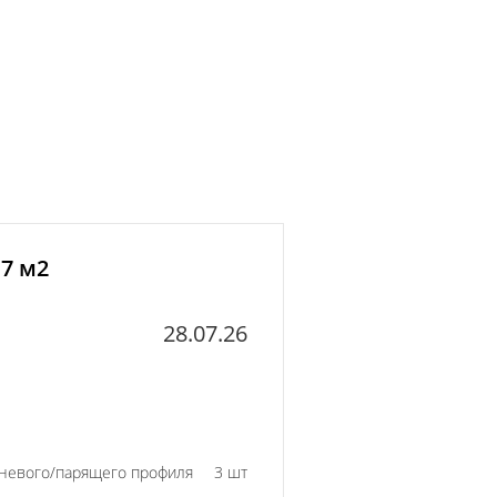
17 м2
28.07.26
еневого/парящего профиля
3 шт