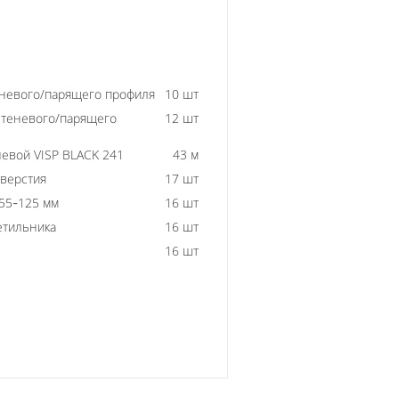
еневого/парящего профиля
10 шт
 теневого/парящего
12 шт
евой VISP BLACK 241
43 м
тверстия
17 шт
55-125 мм
16 шт
етильника
16 шт
16 шт