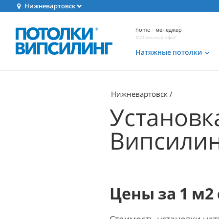
Нижневартовск
home - менеджер
Мобильный офис
Натяжные потолки
Нижневартовск
Установк
Випсилин
Цены за 1 м2