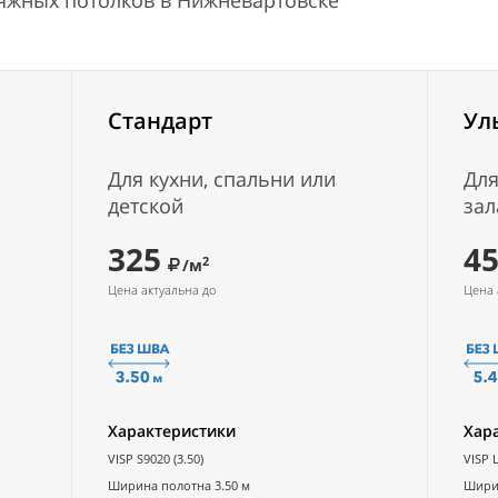
тяжных потолков в Нижневартовске
Стандарт
Ул
Для кухни, спальни или
Для
детской
зал
325
4
2
/м
Цена актуальна до
Цена 
Характеристики
Хар
VISP S9020 (3.50)
VISP L
Ширина полотна 3.50 м
Ширин