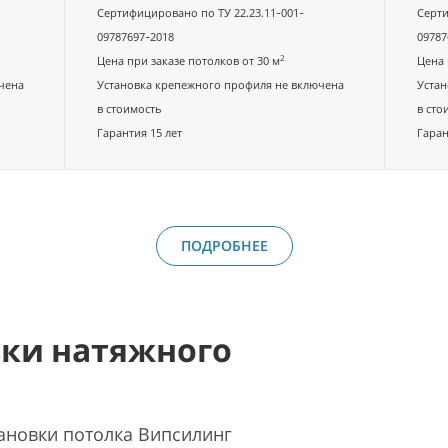
Сертифицировано по ТУ 22.23.11-001-
Серти
09787697-2018
09787
2
Цена при заказе потолков от 30 м
Цена 
чена
Установка крепежного профиля не включена
Устан
в стоимость
в сто
Гарантия 15 лет
Гаран
ПОДРОБНЕЕ
вки натяжного
ановки потолка Випсилинг