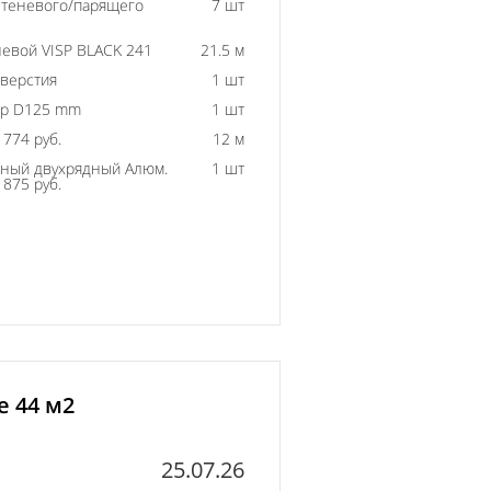
 теневого/парящего
7 шт
евой VISP BLACK 241
21.5 м
тверстия
1 шт
ор D125 mm
1 шт
774 руб.
12 м
ный двухрядный Алюм.
1 шт
875 руб.
е 44 м2
25.07.26