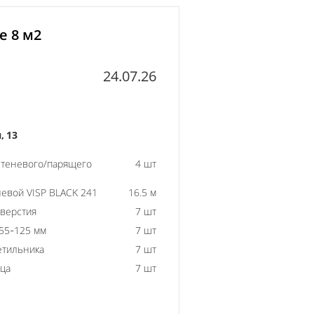
е 8 м2
24.07.26
 13
 теневого/парящего
4 шт
евой VISP BLACK 241
16.5 м
тверстия
7 шт
55-125 мм
7 шт
етильника
7 шт
ьца
7 шт