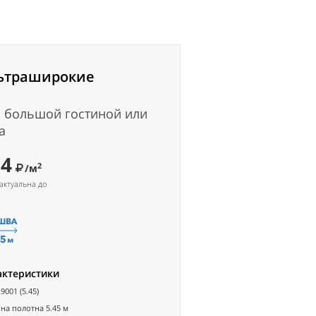
ьтраширокие
 большой гостиной или
а
54
2
/м
актуальна до
актеристики
9001 (5.45)
а полотна 5.45 м