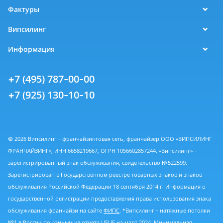
Фактуры
Випсилинг
Информация
+7 (495) 787-00-00
+7 (925) 130-10-10
© 2026 Випсилинг - франчайзинговая сеть, франчайзер ООО «ВИПСИЛИНГ
ФРАНЧАЙЗИНГ», ИНН 6658219667, ОГРН 1056602857244. «Випсилинг» -
зарегистрированный знак обслуживания, свидетельство №522599.
Зарегистрирован в Государственном реестре товарных знаков и знаков
обслуживания Российской Федерации 18 сентября 2014 г. Информация о
государственной регистрации предоставления права использования знака
обслуживания франчайзи на сайте
ФИПС
. *Випсилинг - натяжные потолки
№1 в России по данным из
отчета USUE
на март 2024. Минимальная