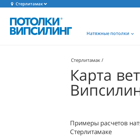
Стерлитамак
Натяжные потолки
Стерлитамак
Карта ве
Випсилинг
Примеры расчетов нат
Стерлитамаке