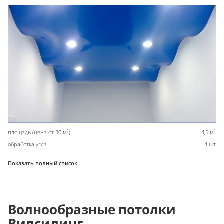
2
2
площадь (цена от 30 м
)
4,5 м
обработка угла
4 шт
Показать полный список
Волнообразные потолки
Випсилинг