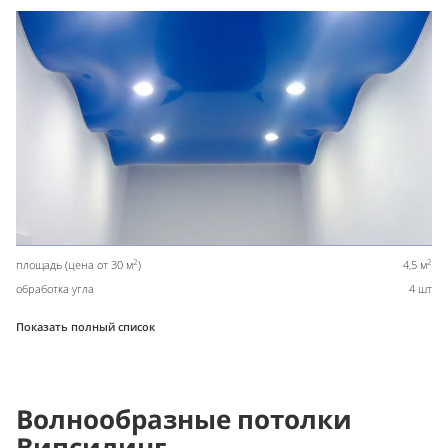
2
2
площадь (цена от 30 м
)
4,5 м
обработка угла
4 шт
Показать полный список
Волнообразные потолки
Випсилинг