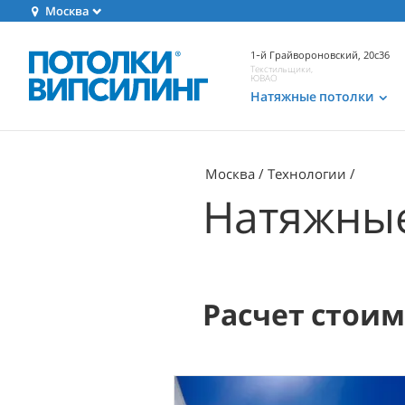
Москва
1-й Грайвороновский, 20с36
Текстильщики,
ЮВАО
Натяжные потолки
Москва
Технологии
Натяжные
Расчет стои