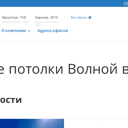
Иркутская, 17с8
Барклая, 18/19
Все офисы
Метрогородок, ВАО
Филевский парк,
ЗАО
О компании
Адреса офисов
 потолки Волной 
мости