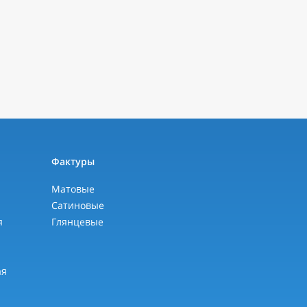
ы
Фактуры
Матовые
Сатиновые
я
Глянцевые
я
ая