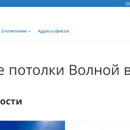
О компании
Адреса офисов
 потолки Волной 
мости