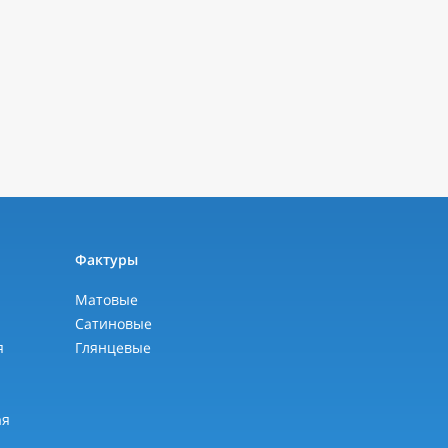
ы
Фактуры
Матовые
Сатиновые
я
Глянцевые
я
ая