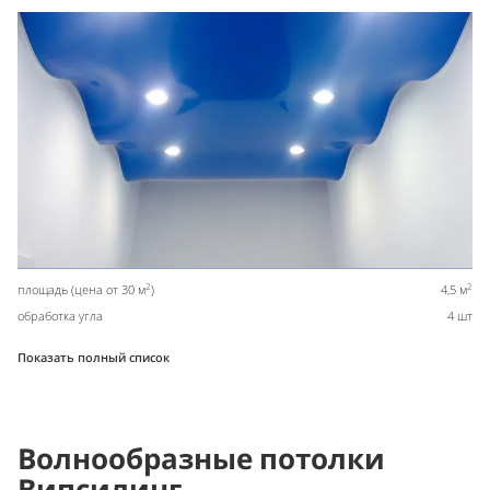
2
2
площадь (цена от 30 м
)
4,5 м
обработка угла
4 шт
Показать полный список
Волнообразные потолки
Випсилинг