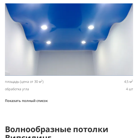
2
2
площадь (цена от 30 м
)
4,5 м
обработка угла
4 шт
Показать полный список
Волнообразные потолки
Випсилинг