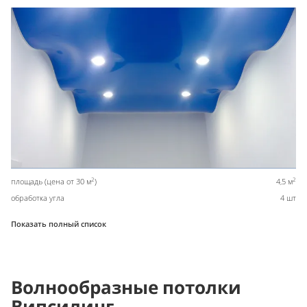
2
2
площадь (цена от 30 м
)
4,5 м
обработка угла
4 шт
Показать полный список
Волнообразные потолки
Випсилинг