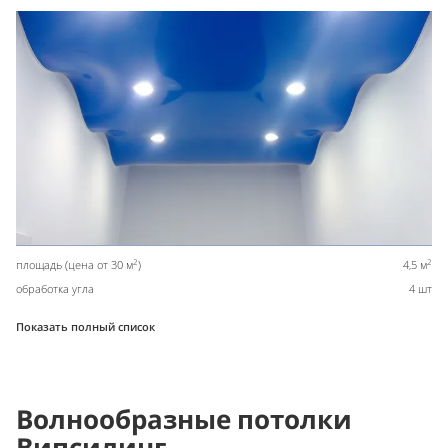
2
2
площадь (цена от 30 м
)
4,5 м
обработка угла
4 шт
Показать полный список
Волнообразные потолки
Випсилинг