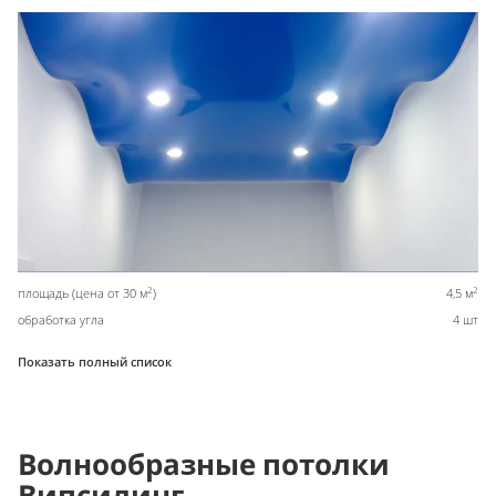
2
2
площадь (цена от 30 м
)
4,5 м
обработка угла
4 шт
Показать полный список
Волнообразные потолки
Випсилинг