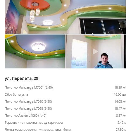
ул. Перелета, 29
2
Полотно MonLange M7001 (5.40)
18,99 м
Обработка угла
16,00 шт
2
Полотно MonLange L7080 (3.50)
14,05 м
2
Полотно MonLange L7068 (3.50)
18,47 м
2
Полотно Azalee L4060 (1.40)
0,87 м
Торцевание полотна перед карнизом
2,42 м
Лента маскировочная универсальная белая
27,50 м