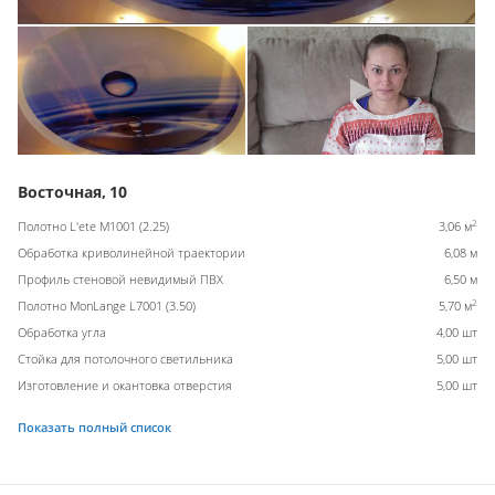
Восточная, 10
2
Полотно L'ete M1001 (2.25)
3,06 м
Обработка криволинейной траектории
6,08 м
Профиль стеновой невидимый ПВХ
6,50 м
2
Полотно MonLange L7001 (3.50)
5,70 м
Обработка угла
4,00 шт
Стойка для потолочного светильника
5,00 шт
Изготовление и окантовка отверстия
5,00 шт
Показать полный список