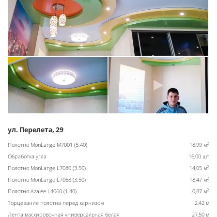
ул. Перелета, 29
2
Полотно MonLange M7001 (5.40)
18,99 м
Обработка угла
16,00 шт
2
Полотно MonLange L7080 (3.50)
14,05 м
2
Полотно MonLange L7068 (3.50)
18,47 м
2
Полотно Azalee L4060 (1.40)
0,87 м
Торцевание полотна перед карнизом
2,42 м
Лента маскировочная универсальная белая
27,50 м