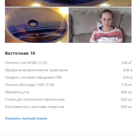
Восточная, 10
2
Полотно L'ete M1001 (2.25)
3,06 м
Обработка криволинейной траектории
6,08 м
Профиль стеновой невидимый ПВХ
6,50 м
2
Полотно MonLange L7001 (3.50)
5,70 м
Обработка угла
4,00 шт
Стойка для потолочного светильника
5,00 шт
Изготовление и окантовка отверстия
5,00 шт
Показать полный список