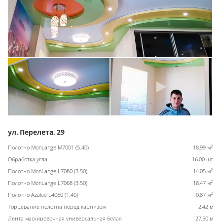
ул. Перелета, 29
2
Полотно MonLange M7001 (5.40)
18,99 м
Обработка угла
16,00 шт
2
Полотно MonLange L7080 (3.50)
14,05 м
2
Полотно MonLange L7068 (3.50)
18,47 м
2
Полотно Azalee L4060 (1.40)
0,87 м
Торцевание полотна перед карнизом
2,42 м
Лента маскировочная универсальная белая
27,50 м