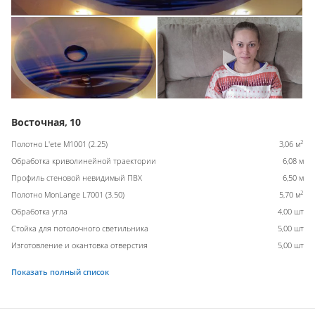
Восточная, 10
2
Полотно L'ete M1001 (2.25)
3,06 м
Обработка криволинейной траектории
6,08 м
Профиль стеновой невидимый ПВХ
6,50 м
2
Полотно MonLange L7001 (3.50)
5,70 м
Обработка угла
4,00 шт
Стойка для потолочного светильника
5,00 шт
Изготовление и окантовка отверстия
5,00 шт
Показать полный список