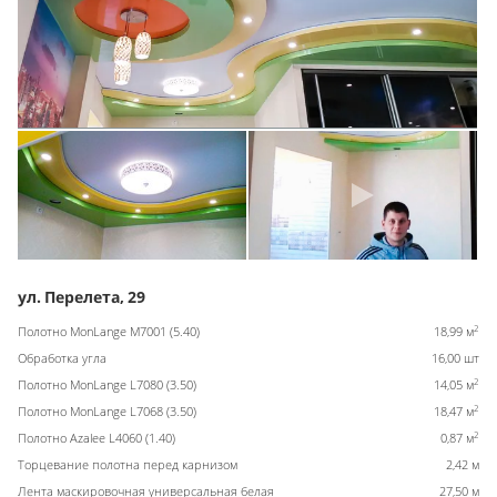
ул. Перелета, 29
2
Полотно MonLange M7001 (5.40)
18,99 м
Обработка угла
16,00 шт
2
Полотно MonLange L7080 (3.50)
14,05 м
2
Полотно MonLange L7068 (3.50)
18,47 м
2
Полотно Azalee L4060 (1.40)
0,87 м
Торцевание полотна перед карнизом
2,42 м
Лента маскировочная универсальная белая
27,50 м