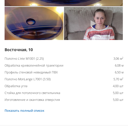
Восточная, 10
2
Полотно L'ete M1001 (2.25)
3,06 м
Обработка криволинейной траектории
6,08 м
Профиль стеновой невидимый ПВХ
6,50 м
2
Полотно MonLange L7001 (3.50)
5,70 м
Обработка угла
4,00 шт
Стойка для потолочного светильника
5,00 шт
Изготовление и окантовка отверстия
5,00 шт
Показать полный список