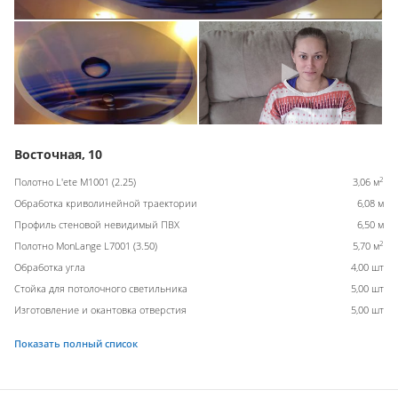
Восточная, 10
2
Полотно L'ete M1001 (2.25)
3,06 м
Обработка криволинейной траектории
6,08 м
Профиль стеновой невидимый ПВХ
6,50 м
2
Полотно MonLange L7001 (3.50)
5,70 м
Обработка угла
4,00 шт
Стойка для потолочного светильника
5,00 шт
Изготовление и окантовка отверстия
5,00 шт
Показать полный список