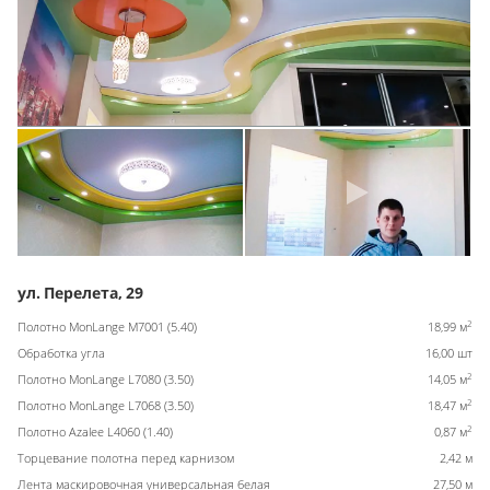
ул. Перелета, 29
2
Полотно MonLange M7001 (5.40)
18,99 м
Обработка угла
16,00 шт
2
Полотно MonLange L7080 (3.50)
14,05 м
2
Полотно MonLange L7068 (3.50)
18,47 м
2
Полотно Azalee L4060 (1.40)
0,87 м
Торцевание полотна перед карнизом
2,42 м
Лента маскировочная универсальная белая
27,50 м