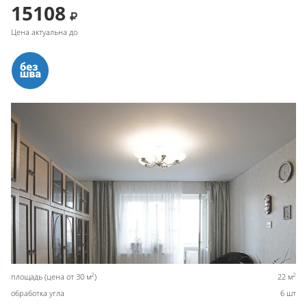
15108
Цена актуальна до
2
2
площадь (цена от 30 м
)
22 м
обработка угла
6 шт