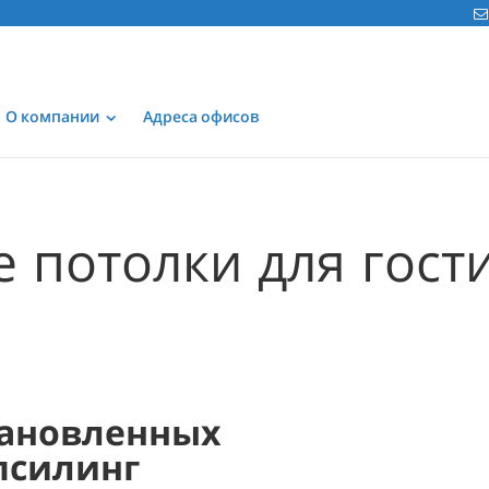
О компании
Адреса офисов
 потолки для гост
е
ановленных
псилинг