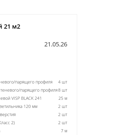
й 21 м2
21.05.26
еневого/парящего профиля
4 шт
 теневого/парящего профиля
8 шт
евой VISP BLACK 241
25 м
ветильника 120 мм
2 шт
тверстия
2 шт
ласс 2)
2 шт
а
7 м