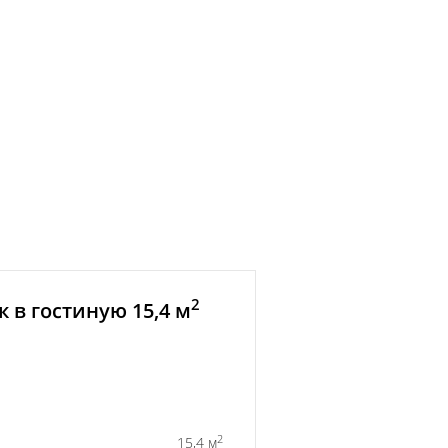
2
 в гостиную 15,4 м
2
15,4 м