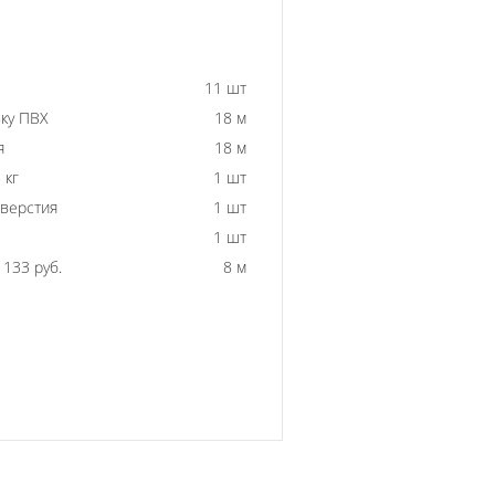
11 шт
ку ПВХ
18 м
я
18 м
 кг
1 шт
тверстия
1 шт
1 шт
133 руб.
8 м