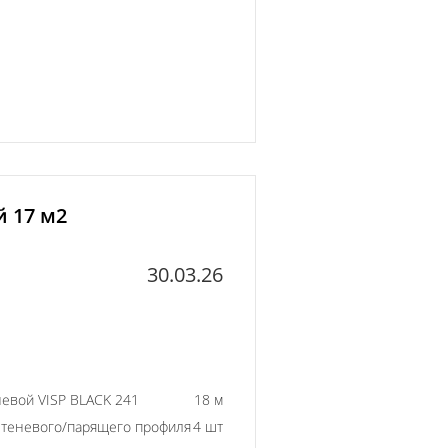
й 17 м2
30.03.26
евой VISP BLACK 241
18 м
 теневого/парящего профиля
4 шт