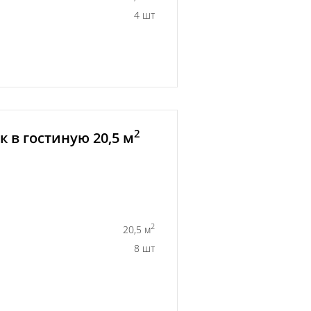
4 шт
2
 в гостиную 20,5 м
2
20,5 м
8 шт