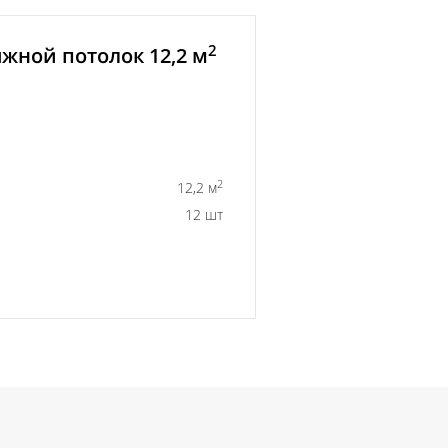
2
жной потолок 12,2 м
2
12,2 м
12 шт