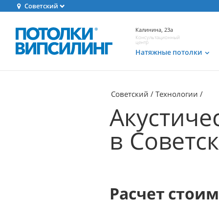
Советский
Калинина, 23а
Консультационный
центр
Натяжные потолки
Советский
Технологии
Акустиче
в Советс
Расчет стои