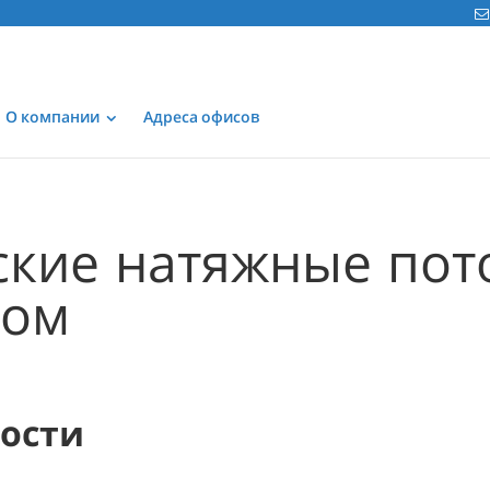
О компании
Адреса офисов
ские натяжные пот
ком
мости