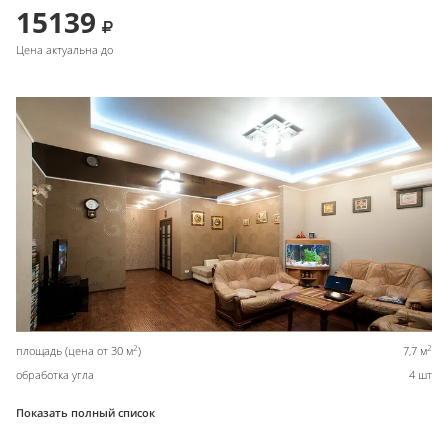
15139
Цена актуальна до
2
2
площадь (цена от 30 м
)
7,7 м
обработка угла
4 шт
Показать полный список