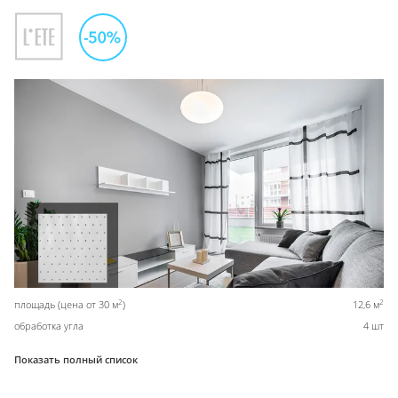
2
2
площадь (цена от 30 м
)
12,6 м
обработка угла
4 шт
Показать полный список