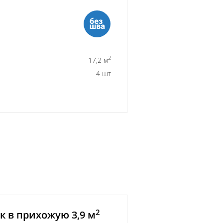
2
17,2 м
4 шт
2
 в прихожую 3,9 м