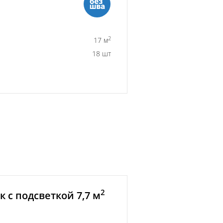
2
17 м
18 шт
2
 с подсветкой 7,7 м