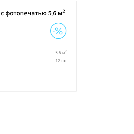
2
с фотопечатью 5,6 м
2
5,6 м
12 шт