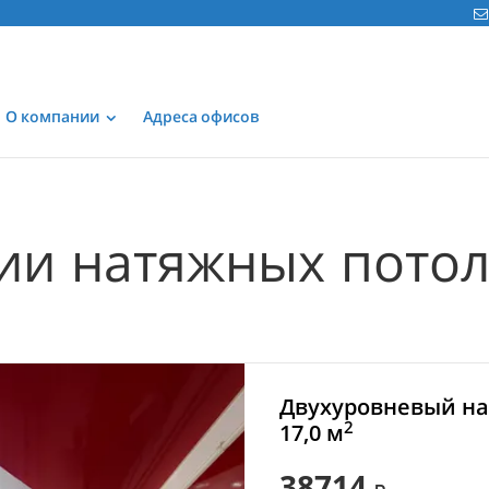
О компании
Адреса офисов
ии натяжных пото
Двухуровневый на
2
17,0 м
38714