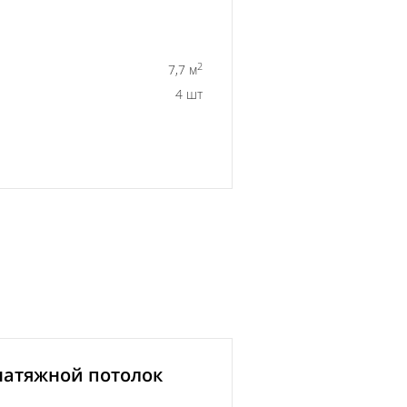
2
7,7 м
4 шт
атяжной потолок