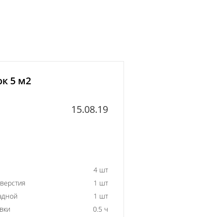
к 5 м2
15.08.19
4 шт
тверстия
1 шт
адной
1 шт
вки
0.5 ч