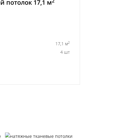
2
 потолок 17,1 м
2
17,1 м
4 шт