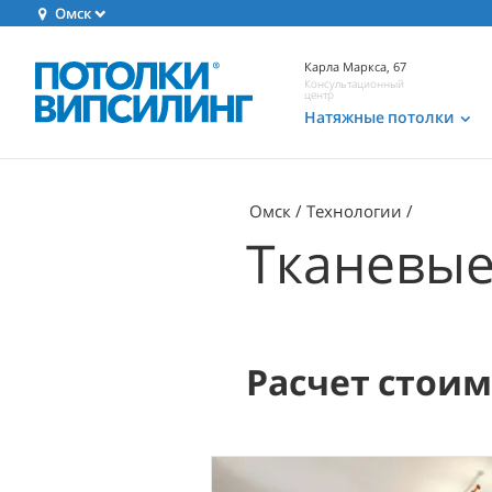
Омск
Карла Маркса, 67
Консультационный
центр
Натяжные потолки
Омск
Технологии
Тканевые
Расчет стои