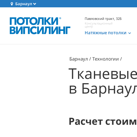
Барнаул
Павловский тракт, 32Б
Консультационный
центр
Натяжные потолки
Барнаул
Технологии
Тканевые
в Барнау
Расчет стои