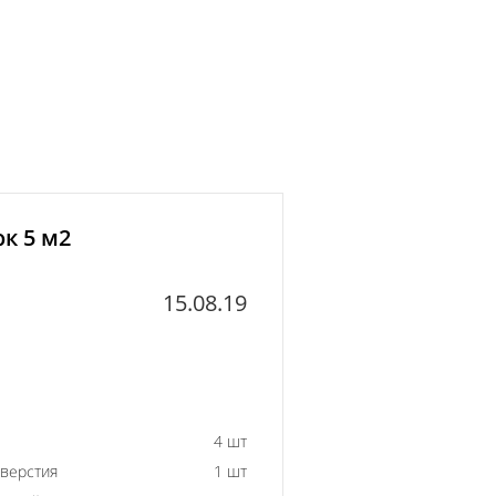
к 5 м2
15.08.19
4 шт
тверстия
1 шт