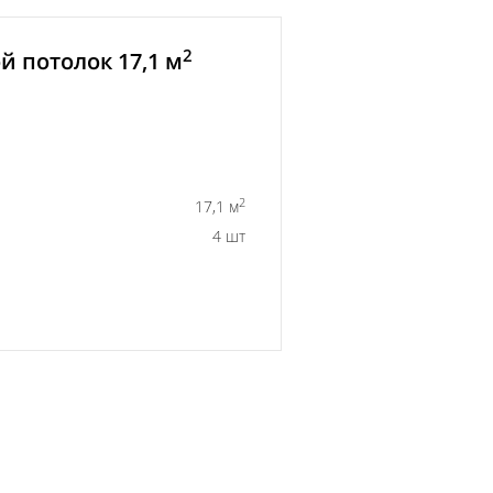
2
 потолок 17,1 м
2
17,1 м
4 шт