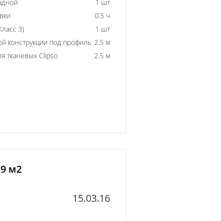
адной
1 шт
вки
0.5 ч
ласс 3)
1 шт
й конструкции под профиль
2.5 м
 тканевых Clipso
2.5 м
9 м2
15.03.16