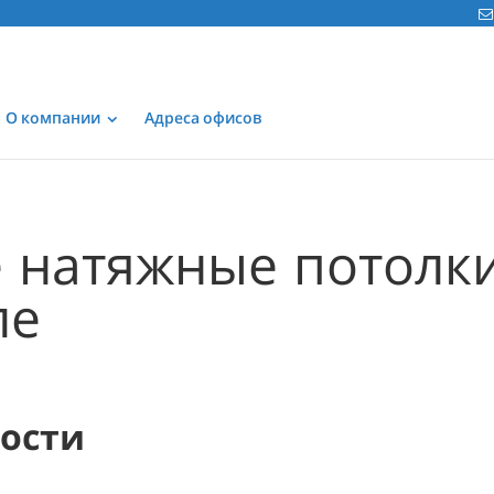
О компании
Адреса офисов
 натяжные потолк
ле
мости