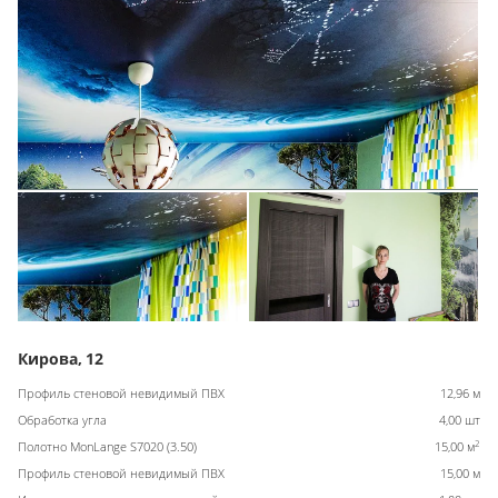
Кирова, 12
Профиль стеновой невидимый ПВХ
12,96 м
Обработка угла
4,00 шт
2
Полотно MonLange S7020 (3.50)
15,00 м
Профиль стеновой невидимый ПВХ
15,00 м