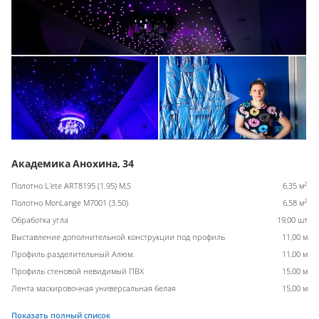
Академика Анохина, 34
2
Полотно L'ete ART8195 (1.95) M,S
6,35 м
2
Полотно MonLange M7001 (3.50)
6,58 м
Обработка угла
19,00 шт
Выставление дополнительной конструкции под профиль
11,00 м
Профиль разделительный Алюм.
11,00 м
Профиль стеновой невидимый ПВХ
15,00 м
Лента маскировочная универсальная белая
15,00 м
Показать полный список