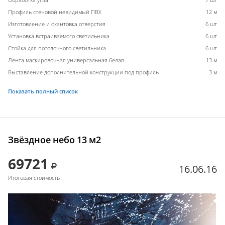
Профиль стеновой невидимый ПВХ
12 м
Изготовление и окантовка отверстия
6 шт
Установка встраиваемого светильника
6 шт
Стойка для потолочного светильника
6 шт
Лента маскировочная универсальная белая
13 м
Выставление дополнительной конструкции под профиль
3 м
Показать полный список
Звёздное небо 13 м2
69721
16.06.16
Итоговая стоимость