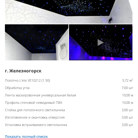
г. Железногорск
2
Полотно L'ete VE10212 (1.50)
5,72 м
Обработка угла
7,00 шт
Лента маскировочная универсальная белая
10,00 м
Профиль стеновой невидимый ПВХ
10,00 м
Стойка для потолочного светильника
3,00 шт
Изготовление и окантовка отверстия
3,00 шт
Установка встраиваемого светильника
3,00 шт
Показать полный список