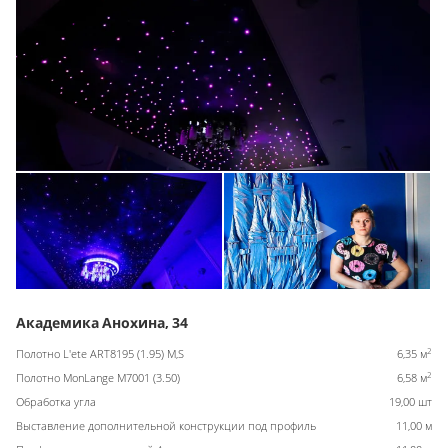
Академика Анохина, 34
2
Полотно L'ete ART8195 (1.95) M,S
6,35 м
2
Полотно MonLange M7001 (3.50)
6,58 м
Обработка угла
19,00 шт
Выставление дополнительной конструкции под профиль
11,00 м