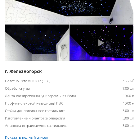
г. Железногорск
2
Полотно L'ete VE10212 (1.50)
5,72 м
Обработка угла
7,00 шт
Лента маскировочная универсальная белая
10,00 м
Профиль стеновой невидимый ПВХ
10,00 м
Стойка для потолочного светильника
3,00 шт
Изготовление и окантовка отверстия
3,00 шт
Установка встраиваемого светильника
3,00 шт
Показать полный список