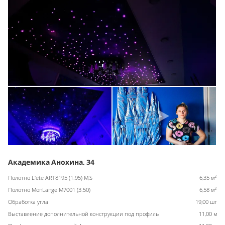
Академика Анохина, 34
2
Полотно L'ete ART8195 (1.95) M,S
6,35 м
2
Полотно MonLange M7001 (3.50)
6,58 м
Обработка угла
19,00 шт
Выставление дополнительной конструкции под профиль
11,00 м