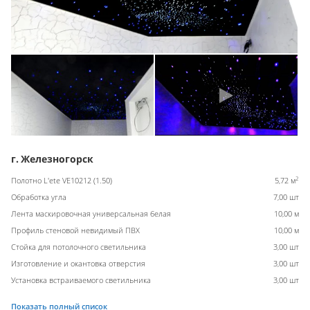
г. Железногорск
2
Полотно L'ete VE10212 (1.50)
5,72 м
Обработка угла
7,00 шт
Лента маскировочная универсальная белая
10,00 м
Профиль стеновой невидимый ПВХ
10,00 м
Стойка для потолочного светильника
3,00 шт
Изготовление и окантовка отверстия
3,00 шт
Установка встраиваемого светильника
3,00 шт
Показать полный список