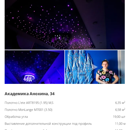
Академика Анохина, 34
2
Полотно L'ete ART8195 (1.95) M,S
6,35 м
2
Полотно MonLange M7001 (3.50)
6,58 м
Обработка угла
19,00 шт
Выставление дополнительной конструкции под профиль
11,00 м